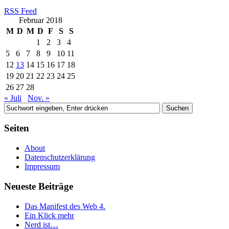
RSS Feed
Februar 2018
M
D
M
D
F
S
S
1
2
3
4
5
6
7
8
9
10
11
12
13
14
15
16
17
18
19
20
21
22
23
24
25
26
27
28
« Juli
Nov. »
Seiten
About
Datenschutzerklärung
Impressum
Neueste Beiträge
Das Manifest des Web 4.
Ein Klick mehr
Nerd ist…