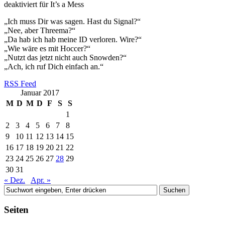
deaktiviert
für It’s a Mess
„Ich muss Dir was sagen. Hast du Signal?“
„Nee, aber Threema?“
„Da hab ich hab meine ID verloren. Wire?“
„Wie wäre es mit Hoccer?“
„Nutzt das jetzt nicht auch Snowden?“
„Ach, ich ruf Dich einfach an.“
RSS Feed
Januar 2017
M
D
M
D
F
S
S
1
2
3
4
5
6
7
8
9
10
11
12
13
14
15
16
17
18
19
20
21
22
23
24
25
26
27
28
29
30
31
« Dez.
Apr. »
Seiten