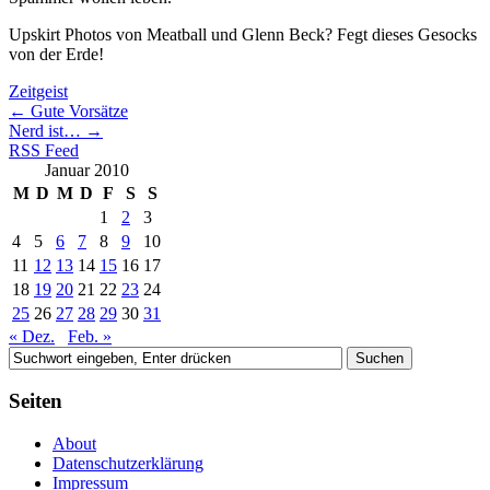
Upskirt Photos von Meatball und Glenn Beck? Fegt dieses Gesocks
von der Erde!
Zeitgeist
←
Gute Vorsätze
Nerd ist…
→
RSS Feed
Januar 2010
M
D
M
D
F
S
S
1
2
3
4
5
6
7
8
9
10
11
12
13
14
15
16
17
18
19
20
21
22
23
24
25
26
27
28
29
30
31
« Dez.
Feb. »
Seiten
About
Datenschutzerklärung
Impressum