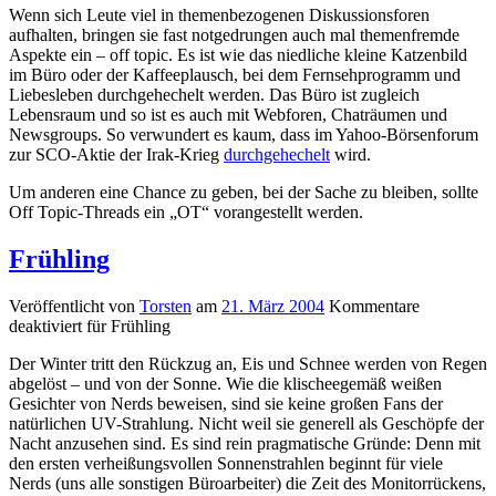
Wenn sich Leute viel in themenbezogenen Diskussionsforen
aufhalten, bringen sie fast notgedrungen auch mal themenfremde
Aspekte ein – off topic. Es ist wie das niedliche kleine Katzenbild
im Büro oder der Kaffeeplausch, bei dem Fernsehprogramm und
Liebesleben durchgehechelt werden. Das Büro ist zugleich
Lebensraum und so ist es auch mit Webforen, Chaträumen und
Newsgroups. So verwundert es kaum, dass im Yahoo-Börsenforum
zur SCO-Aktie der Irak-Krieg
durchgehechelt
wird.
Um anderen eine Chance zu geben, bei der Sache zu bleiben, sollte
Off Topic-Threads ein „OT“ vorangestellt werden.
Frühling
Veröffentlicht von
Torsten
am
21. März 2004
Kommentare
deaktiviert
für Frühling
Der Winter tritt den Rückzug an, Eis und Schnee werden von Regen
abgelöst – und von der Sonne. Wie die klischeegemäß weißen
Gesichter von Nerds beweisen, sind sie keine großen Fans der
natürlichen UV-Strahlung. Nicht weil sie generell als Geschöpfe der
Nacht anzusehen sind. Es sind rein pragmatische Gründe: Denn mit
den ersten verheißungsvollen Sonnenstrahlen beginnt für viele
Nerds (uns alle sonstigen Büroarbeiter) die Zeit des Monitorrückens,