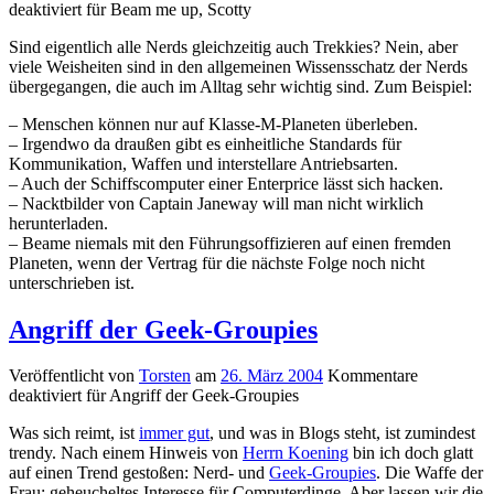
deaktiviert
für Beam me up, Scotty
Sind eigentlich alle Nerds gleichzeitig auch Trekkies? Nein, aber
viele Weisheiten sind in den allgemeinen Wissensschatz der Nerds
übergegangen, die auch im Alltag sehr wichtig sind. Zum Beispiel:
– Menschen können nur auf Klasse-M-Planeten überleben.
– Irgendwo da draußen gibt es einheitliche Standards für
Kommunikation, Waffen und interstellare Antriebsarten.
– Auch der Schiffscomputer einer Enterprice lässt sich hacken.
– Nacktbilder von Captain Janeway will man nicht wirklich
herunterladen.
– Beame niemals mit den Führungsoffizieren auf einen fremden
Planeten, wenn der Vertrag für die nächste Folge noch nicht
unterschrieben ist.
Angriff der Geek-Groupies
Veröffentlicht von
Torsten
am
26. März 2004
Kommentare
deaktiviert
für Angriff der Geek-Groupies
Was sich reimt, ist
immer gut
, und was in Blogs steht, ist zumindest
trendy. Nach einem Hinweis von
Herrn Koening
bin ich doch glatt
auf einen Trend gestoßen: Nerd- und
Geek-Groupies
. Die Waffe der
Frau: geheucheltes Interesse für Computerdinge. Aber lassen wir die