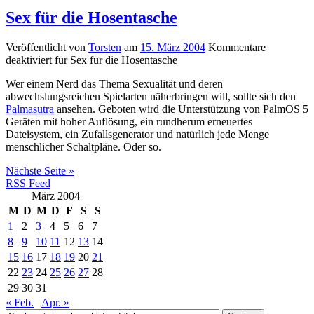
Sex für die Hosentasche
Veröffentlicht von
Torsten
am
15. März 2004
Kommentare
deaktiviert
für Sex für die Hosentasche
Wer einem Nerd das Thema Sexualität und deren
abwechslungsreichen Spielarten näherbringen will, sollte sich den
Palmasutra
ansehen. Geboten wird die Unterstützung von PalmOS 5
Geräten mit hoher Auflösung, ein rundherum erneuertes
Dateisystem, ein Zufallsgenerator und natürlich jede Menge
menschlicher Schaltpläne. Oder so.
Nächste Seite »
RSS Feed
März 2004
M
D
M
D
F
S
S
1
2
3
4
5
6
7
8
9
10
11
12
13
14
15
16
17
18
19
20
21
22
23
24
25
26
27
28
29
30
31
« Feb.
Apr. »