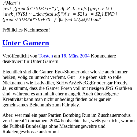
‚^Mem‘ \
|awk ‚{print $3″/1024/3+“}‘; df -P -k -x nfs | grep -v 1k \
| awk ‚{if ($1 ~ „/dev/(scsi|sd)“){ s+= $2} s+= $2;} END \
{print s/1024/50″/15+70″;}’`|bc|sed ’s/\(.$\)/.\1cm/‘
Fröhliches Nachmessen!
Unter Gamern
Veröffentlicht von
Torsten
am
16. März 2004
Kommentare
deaktiviert
für Unter Gamern
Eigentlich sind die Gamer, Ego-Shooter oder wie sie auch immer
heißen, völig zu unrecht verfemt. Gut – sie geben sich so tolle
Nicknamen wie Ladykiller, ScHwArZeNeGgEr oder gar Freddy.
Ja, es stimmt, dass die Gamer-Foren voll mit riesigen JPG-Grafiken
sind, während es am Inhalt eher mangelt. Auch übersteigerte
Kreativität kann man nicht unbedingt finden oder gar ein
gemeinsames Bekenntnis zum Fair play.
Aber: wer mal ein paar Partien Bombing Run im Zuschauermodus
von Unreal Tournament 2004 beobachtet hat, weiß gar nicht, warum
die Fußball-Bundesliga ohne Maschinengewehre und
Raketengeschosse auskommt.