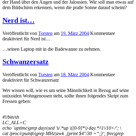
der Hand über den Augen und der Jalousien. Wie soll man etwas auf
dem Bildschirm erkennen, wenn die pralle Sonne darauf scheint?
Nerd ist…
Veröffentlicht von
Torsten
am
19. März 2004
Kommentare
deaktiviert
für Nerd ist…
…seinen Laptop mit in die Badewanne zu nehmen.
Schwanzersatz
Veröffentlicht von
Torsten
am
18. März 2004
Kommentare
deaktiviert
für Schwanzersatz
Wer wissen will, wie es um seine Männlichkeit in Bezug auf seine
unixoiden Wohngenossen steht, sollte ihnen folgendes Skript zum
Fressen geben:
#!/bin/sh
LC_ALL=C
echo `uptime|grep days|sed ’s/.*up \([0-9]*\) day.*/\1\/10+/‘; \
cat /proc/cpuinfo|grep MHz|awk ‚{print $4″/30 +“;}‘; free|grep