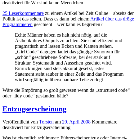
deaktiviert
für Wir sind keine Meeedchen
25 Leserkommentare
zu einem Artikel bei Zeit-Online – abseits der
Politik ist das selten. Dass es dann bei einem
Artikel über das dröge
Programmieren
geschieht – wer kann es begreifen?
Echte Männer haben es halt nicht nötig, auf die
Ästhetik ihres Outputs zu achten. Sie sind effizient und
pragmatisch und lassen Ecken und Kanten stehen.
„Girl Code“ dagegen lautet das gängige Synonym für
„schön“ geschriebene Software, bei der stark auf
Struktur, Systematik und Aussehen geachtet wird.
Einrückungen sind stets akkurat gesetzt, jedes
Statement steht sauber in einer Zeile und das Programm
wird sorgfältig in überschaubare Teile zerlegt
Wäre die Empörung so groß gewesen wenn da „structured code“
oder „tidy code“ gestanden hätte?
Entzugserscheinung
Veröffentlicht von
Torsten
am
29. April 2008
Kommentare
deaktiviert
für Entzugserscheinung
Was ist eigentlich schlimmer: Führerscheinentzug oder Internet-