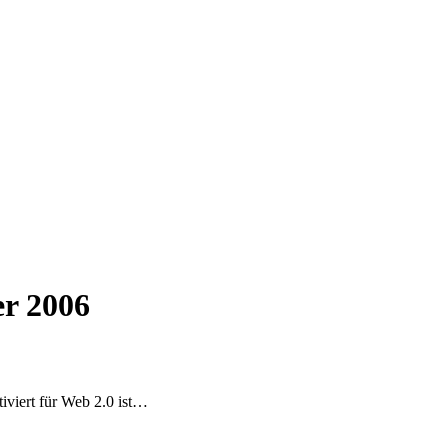
r 2006
iviert
für Web 2.0 ist…