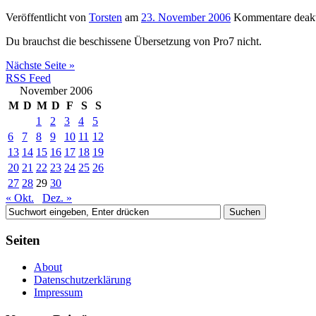
Veröffentlicht von
Torsten
am
23. November 2006
Kommentare deakt
Du brauchst die beschissene Übersetzung von Pro7 nicht.
Nächste Seite »
RSS Feed
November 2006
M
D
M
D
F
S
S
1
2
3
4
5
6
7
8
9
10
11
12
13
14
15
16
17
18
19
20
21
22
23
24
25
26
27
28
29
30
« Okt.
Dez. »
Seiten
About
Datenschutzerklärung
Impressum