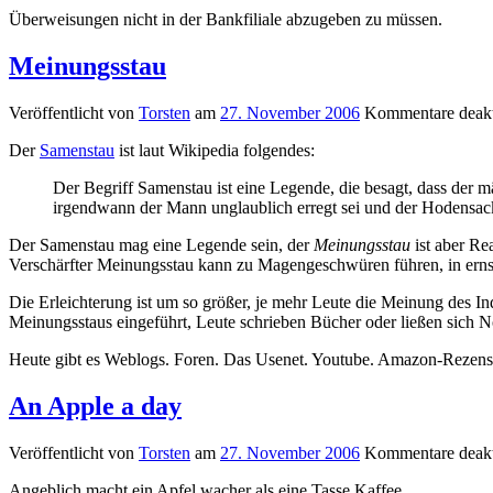
Überweisungen nicht in der Bankfiliale abzugeben zu müssen.
Meinungsstau
Veröffentlicht von
Torsten
am
27. November 2006
Kommentare deakt
Der
Samenstau
ist laut Wikipedia folgendes:
Der Begriff Samenstau ist eine Legende, die besagt, dass der
irgendwann der Mann unglaublich erregt sei und der Hodensac
Der Samenstau mag eine Legende sein, der
Meinungsstau
ist aber Re
Verschärfter Meinungsstau kann zu Magengeschwüren führen, in ernst
Die Erleichterung ist um so größer, je mehr Leute die Meinung des
Meinungsstaus eingeführt, Leute schrieben Bücher oder ließen sich No
Heute gibt es Weblogs. Foren. Das Usenet. Youtube. Amazon-Rezens
An Apple a day
Veröffentlicht von
Torsten
am
27. November 2006
Kommentare deakt
Angeblich macht ein Apfel wacher als eine Tasse Kaffee.