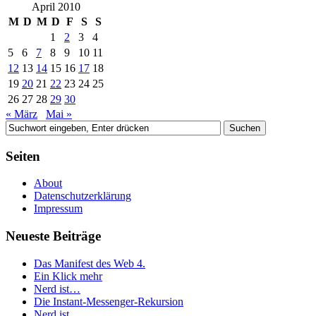
April 2010
M
D
M
D
F
S
S
1
2
3
4
5
6
7
8
9
10
11
12
13
14
15
16
17
18
19
20
21
22
23
24
25
26
27
28
29
30
« März
Mai »
Seiten
About
Datenschutzerklärung
Impressum
Neueste Beiträge
Das Manifest des Web 4.
Ein Klick mehr
Nerd ist…
Die Instant-Messenger-Rekursion
Nerd ist…