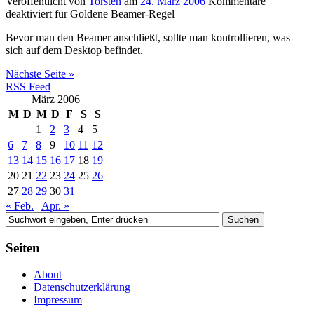
Veröffentlicht von
Torsten
am
24. März 2006
Kommentare
deaktiviert
für Goldene Beamer-Regel
Bevor man den Beamer anschließt, sollte man kontrollieren, was
sich auf dem Desktop befindet.
Nächste Seite »
RSS Feed
März 2006
M
D
M
D
F
S
S
1
2
3
4
5
6
7
8
9
10
11
12
13
14
15
16
17
18
19
20
21
22
23
24
25
26
27
28
29
30
31
« Feb.
Apr. »
Seiten
About
Datenschutzerklärung
Impressum