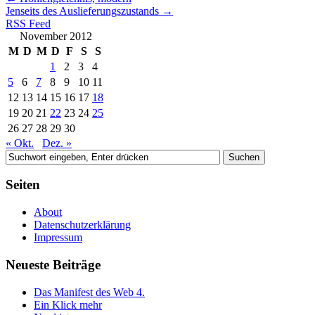
Jenseits des Auslieferungszustands
→
RSS Feed
November 2012
M
D
M
D
F
S
S
1
2
3
4
5
6
7
8
9
10
11
12
13
14
15
16
17
18
19
20
21
22
23
24
25
26
27
28
29
30
« Okt.
Dez. »
Seiten
About
Datenschutzerklärung
Impressum
Neueste Beiträge
Das Manifest des Web 4.
Ein Klick mehr