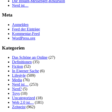
Die Instant-Messenger-Rekursion
Nerd ist…
Meta
Anmelden
Feed der Einträge
Kommentar-Feed
WordPress.org
Kategorien
Das Schöne an Online
(27)
Definitionen
(35)
Fiction
(52)
In Eigener Sache
(6)
Lifestyle
(509)
Media
(76)
Nerd ist…
(253)
Nerd?
(5)
Toys
(10)
Uncategorized
(18)
Web 2.0 ist…
(181)
Zeitgeist
(962)