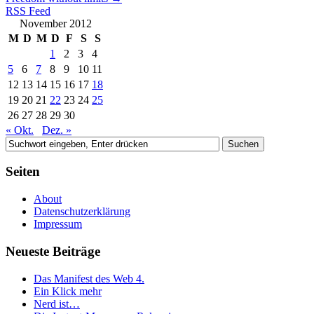
RSS Feed
November 2012
M
D
M
D
F
S
S
1
2
3
4
5
6
7
8
9
10
11
12
13
14
15
16
17
18
19
20
21
22
23
24
25
26
27
28
29
30
« Okt.
Dez. »
Seiten
About
Datenschutzerklärung
Impressum
Neueste Beiträge
Das Manifest des Web 4.
Ein Klick mehr
Nerd ist…