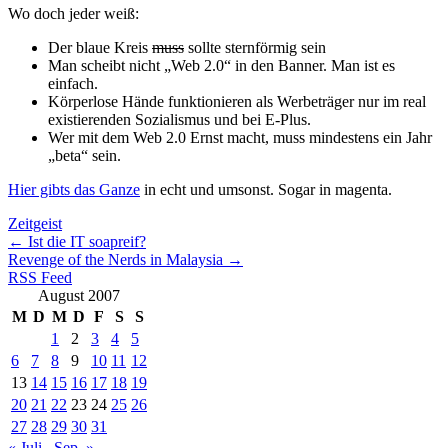
Wo doch jeder weiß:
Der blaue Kreis
muss
sollte sternförmig sein
Man scheibt nicht „Web 2.0“ in den Banner. Man ist es
einfach.
Körperlose Hände funktionieren als Werbeträger nur im real
existierenden Sozialismus und bei E-Plus.
Wer mit dem Web 2.0 Ernst macht, muss mindestens ein Jahr
„beta“ sein.
Hier gibts das Ganze
in echt und umsonst. Sogar in magenta.
Zeitgeist
←
Ist die IT soapreif?
Revenge of the Nerds in Malaysia
→
RSS Feed
August 2007
M
D
M
D
F
S
S
1
2
3
4
5
6
7
8
9
10
11
12
13
14
15
16
17
18
19
20
21
22
23
24
25
26
27
28
29
30
31
« Juli
Sep. »