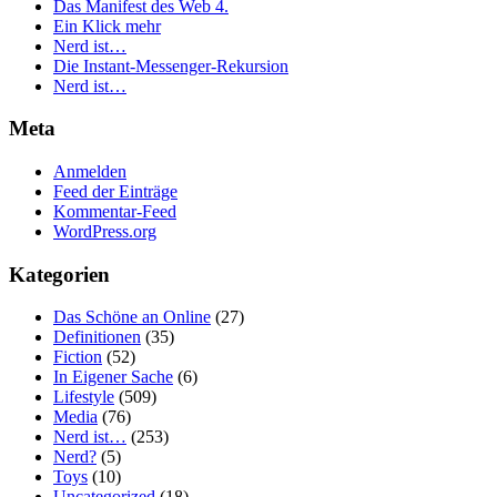
Das Manifest des Web 4.
Ein Klick mehr
Nerd ist…
Die Instant-Messenger-Rekursion
Nerd ist…
Meta
Anmelden
Feed der Einträge
Kommentar-Feed
WordPress.org
Kategorien
Das Schöne an Online
(27)
Definitionen
(35)
Fiction
(52)
In Eigener Sache
(6)
Lifestyle
(509)
Media
(76)
Nerd ist…
(253)
Nerd?
(5)
Toys
(10)
Uncategorized
(18)