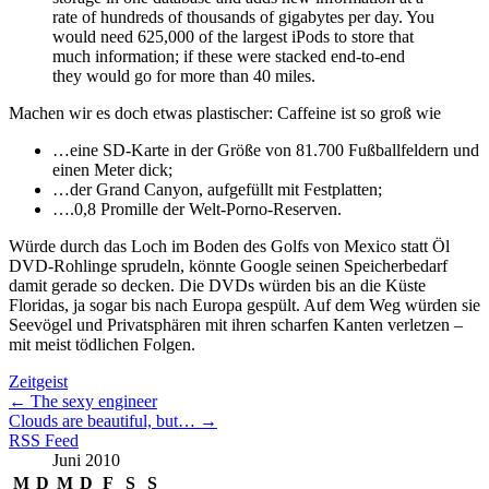
rate of hundreds of thousands of gigabytes per day. You
would need 625,000 of the largest iPods to store that
much information; if these were stacked end-to-end
they would go for more than 40 miles.
Machen wir es doch etwas plastischer: Caffeine ist so groß wie
…eine SD-Karte in der Größe von 81.700 Fußballfeldern und
einen Meter dick;
…der Grand Canyon, aufgefüllt mit Festplatten;
….0,8 Promille der Welt-Porno-Reserven.
Würde durch das Loch im Boden des Golfs von Mexico statt Öl
DVD-Rohlinge sprudeln, könnte Google seinen Speicherbedarf
damit gerade so decken. Die DVDs würden bis an die Küste
Floridas, ja sogar bis nach Europa gespült. Auf dem Weg würden sie
Seevögel und Privatsphären mit ihren scharfen Kanten verletzen –
mit meist tödlichen Folgen.
Zeitgeist
←
The sexy engineer
Clouds are beautiful, but…
→
RSS Feed
Juni 2010
M
D
M
D
F
S
S