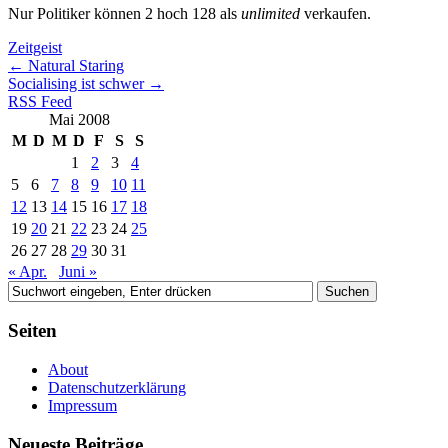
Nur Politiker können 2 hoch 128 als
unlimited
verkaufen.
Zeitgeist
←
Natural Staring
Socialising ist schwer
→
RSS Feed
Mai 2008
M
D
M
D
F
S
S
1
2
3
4
5
6
7
8
9
10
11
12
13
14
15
16
17
18
19
20
21
22
23
24
25
26
27
28
29
30
31
« Apr.
Juni »
Seiten
About
Datenschutzerklärung
Impressum
Neueste Beiträge