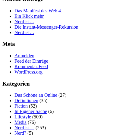
Das Manifest des Web 4.
Ein Klick mehr
Nerd ist…
Die Instant-Messenger-Rekursion
Nerd ist…
Meta
Anmelden
Feed der Einträge
Kommentar-Feed
WordPress.org
Kategorien
Das Schöne an Online
(27)
Definitionen
(35)
Fiction
(52)
In Eigener Sache
(6)
Lifestyle
(509)
Media
(76)
Nerd ist…
(253)
Nerd?
(5)