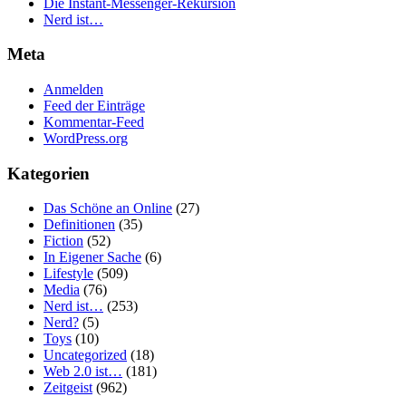
Die Instant-Messenger-Rekursion
Nerd ist…
Meta
Anmelden
Feed der Einträge
Kommentar-Feed
WordPress.org
Kategorien
Das Schöne an Online
(27)
Definitionen
(35)
Fiction
(52)
In Eigener Sache
(6)
Lifestyle
(509)
Media
(76)
Nerd ist…
(253)
Nerd?
(5)
Toys
(10)
Uncategorized
(18)
Web 2.0 ist…
(181)
Zeitgeist
(962)