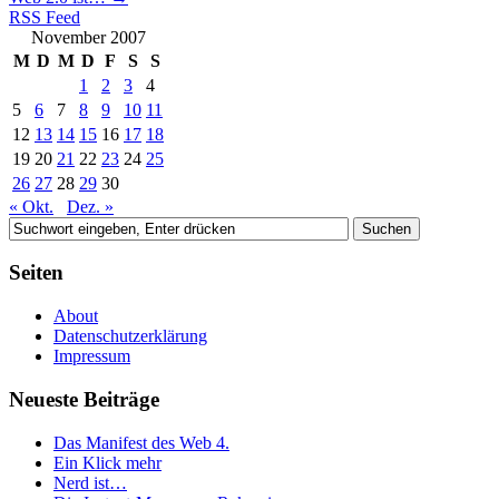
RSS Feed
November 2007
M
D
M
D
F
S
S
1
2
3
4
5
6
7
8
9
10
11
12
13
14
15
16
17
18
19
20
21
22
23
24
25
26
27
28
29
30
« Okt.
Dez. »
Seiten
About
Datenschutzerklärung
Impressum
Neueste Beiträge
Das Manifest des Web 4.
Ein Klick mehr
Nerd ist…