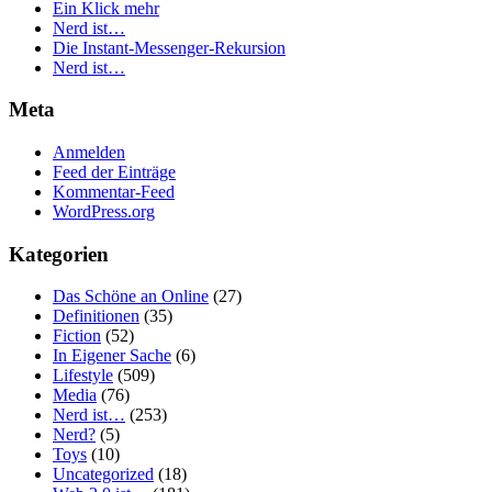
Ein Klick mehr
Nerd ist…
Die Instant-Messenger-Rekursion
Nerd ist…
Meta
Anmelden
Feed der Einträge
Kommentar-Feed
WordPress.org
Kategorien
Das Schöne an Online
(27)
Definitionen
(35)
Fiction
(52)
In Eigener Sache
(6)
Lifestyle
(509)
Media
(76)
Nerd ist…
(253)
Nerd?
(5)
Toys
(10)
Uncategorized
(18)