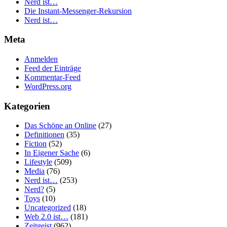
Nerd ist…
Die Instant-Messenger-Rekursion
Nerd ist…
Meta
Anmelden
Feed der Einträge
Kommentar-Feed
WordPress.org
Kategorien
Das Schöne an Online
(27)
Definitionen
(35)
Fiction
(52)
In Eigener Sache
(6)
Lifestyle
(509)
Media
(76)
Nerd ist…
(253)
Nerd?
(5)
Toys
(10)
Uncategorized
(18)
Web 2.0 ist…
(181)
Zeitgeist
(962)