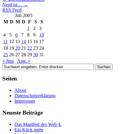
Nerd ist…
→
RSS Feed
Juli 2005
M
D
M
D
F
S
S
1
2
3
4
5
6
7
8
9
10
11
12
13
14
15
16
17
18
19
20
21
22
23
24
25
26
27
28
29
30
31
« Juni
Aug. »
Seiten
About
Datenschutzerklärung
Impressum
Neueste Beiträge
Das Manifest des Web 4.
Ein Klick mehr