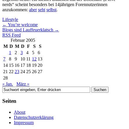
nerds“ scheint besonders bei 14jährigen Forennutzerinnen
anzukommen:
aber
seht
selbst
.
Lifestyle
←
You’re welcome
Blogs sind Lauffeuerklatsch
→
RSS Feed
Februar 2005
M
D
M
D
F
S
S
1
2
3
4
5
6
7
8
9
10
11
12
13
14
15
16
17
18
19
20
21
22
23
24
25
26
27
28
« Jan.
März »
Seiten
About
Datenschutzerklärung
Impressum