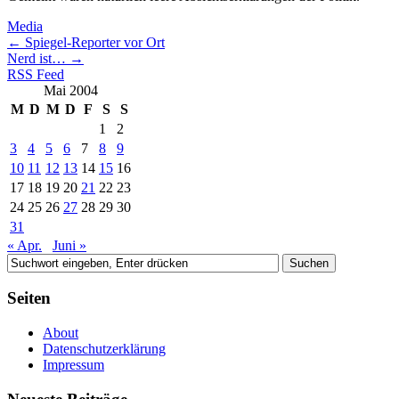
Media
←
Spiegel-Reporter vor Ort
Nerd ist…
→
RSS Feed
Mai 2004
M
D
M
D
F
S
S
1
2
3
4
5
6
7
8
9
10
11
12
13
14
15
16
17
18
19
20
21
22
23
24
25
26
27
28
29
30
31
« Apr.
Juni »
Seiten
About
Datenschutzerklärung
Impressum