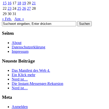
15
16
17
18
19
20
21
22
23
24
25
26
27
28
29
30
31
« Feb.
Apr. »
Seiten
About
Datenschutzerklärung
Impressum
Neueste Beiträge
Das Manifest des Web 4.
Ein Klick mehr
Nerd ist…
Die Instant-Messenger-Rekursion
Nerd ist…
Meta
Anmelden