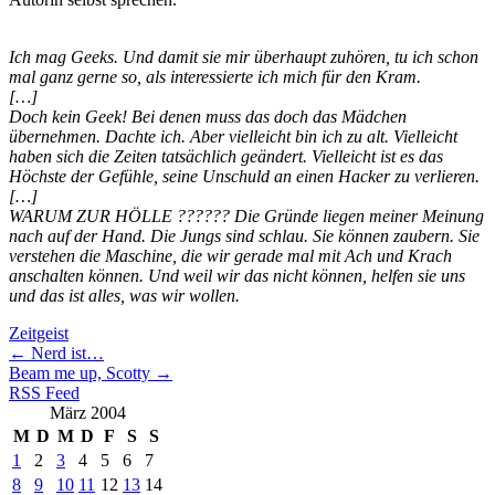
Ich mag Geeks. Und damit sie mir überhaupt zuhören, tu ich schon
mal ganz gerne so, als interessierte ich mich für den Kram.
[…]
Doch kein Geek! Bei denen muss das doch das Mädchen
übernehmen. Dachte ich. Aber vielleicht bin ich zu alt. Vielleicht
haben sich die Zeiten tatsächlich geändert. Vielleicht ist es das
Höchste der Gefühle, seine Unschuld an einen Hacker zu verlieren.
[…]
WARUM ZUR HÖLLE ?????? Die Gründe liegen meiner Meinung
nach auf der Hand. Die Jungs sind schlau. Sie können zaubern. Sie
verstehen die Maschine, die wir gerade mal mit Ach und Krach
anschalten können. Und weil wir das nicht können, helfen sie uns
und das ist alles, was wir wollen.
Zeitgeist
←
Nerd ist…
Beam me up, Scotty
→
RSS Feed
März 2004
M
D
M
D
F
S
S
1
2
3
4
5
6
7
8
9
10
11
12
13
14