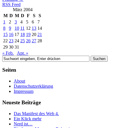
RSS Feed
März 2004
M
D
M
D
F
S
S
1
2
3
4
5
6
7
8
9
10
11
12
13
14
15
16
17
18
19
20
21
22
23
24
25
26
27
28
29
30
31
« Feb.
Apr. »
Seiten
About
Datenschutzerklärung
Impressum
Neueste Beiträge
Das Manifest des Web 4.
Ein Klick mehr
Nerd ist…