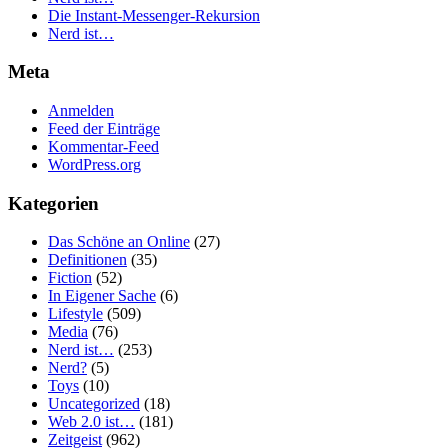
Die Instant-Messenger-Rekursion
Nerd ist…
Meta
Anmelden
Feed der Einträge
Kommentar-Feed
WordPress.org
Kategorien
Das Schöne an Online
(27)
Definitionen
(35)
Fiction
(52)
In Eigener Sache
(6)
Lifestyle
(509)
Media
(76)
Nerd ist…
(253)
Nerd?
(5)
Toys
(10)
Uncategorized
(18)
Web 2.0 ist…
(181)
Zeitgeist
(962)