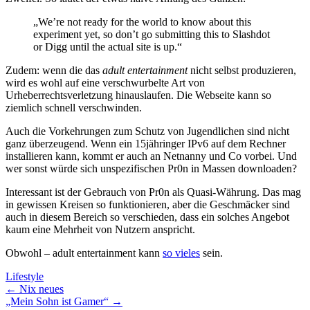
„We’re not ready for the world to know about this
experiment yet, so don’t go submitting this to Slashdot
or Digg until the actual site is up.“
Zudem: wenn die das
adult entertainment
nicht selbst produzieren,
wird es wohl auf eine verschwurbelte Art von
Urheberrechtsverletzung hinauslaufen. Die Webseite kann so
ziemlich schnell verschwinden.
Auch die Vorkehrungen zum Schutz von Jugendlichen sind nicht
ganz überzeugend. Wenn ein 15jähringer IPv6 auf dem Rechner
installieren kann, kommt er auch an Netnanny und Co vorbei. Und
wer sonst würde sich unspezifischen Pr0n in Massen downloaden?
Interessant ist der Gebrauch von Pr0n als Quasi-Währung. Das mag
in gewissen Kreisen so funktionieren, aber die Geschmäcker sind
auch in diesem Bereich so verschieden, dass ein solches Angebot
kaum eine Mehrheit von Nutzern anspricht.
Obwohl – adult entertainment kann
so vieles
sein.
Lifestyle
←
Nix neues
„Mein Sohn ist Gamer“
→