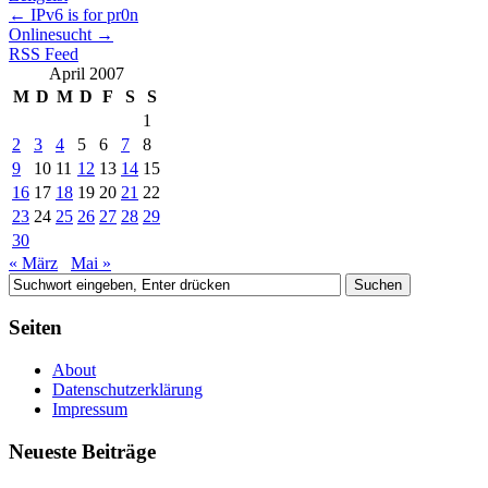
←
IPv6 is for pr0n
Onlinesucht
→
RSS Feed
April 2007
M
D
M
D
F
S
S
1
2
3
4
5
6
7
8
9
10
11
12
13
14
15
16
17
18
19
20
21
22
23
24
25
26
27
28
29
30
« März
Mai »
Seiten
About
Datenschutzerklärung
Impressum
Neueste Beiträge