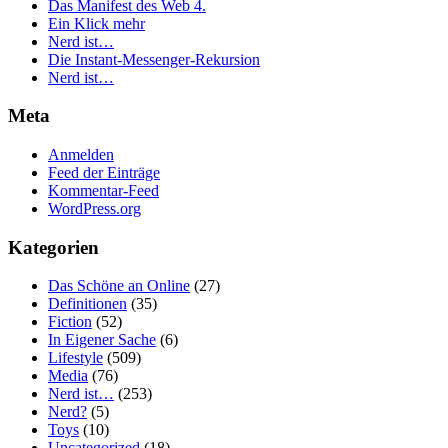
Das Manifest des Web 4.
Ein Klick mehr
Nerd ist…
Die Instant-Messenger-Rekursion
Nerd ist…
Meta
Anmelden
Feed der Einträge
Kommentar-Feed
WordPress.org
Kategorien
Das Schöne an Online
(27)
Definitionen
(35)
Fiction
(52)
In Eigener Sache
(6)
Lifestyle
(509)
Media
(76)
Nerd ist…
(253)
Nerd?
(5)
Toys
(10)
Uncategorized
(18)