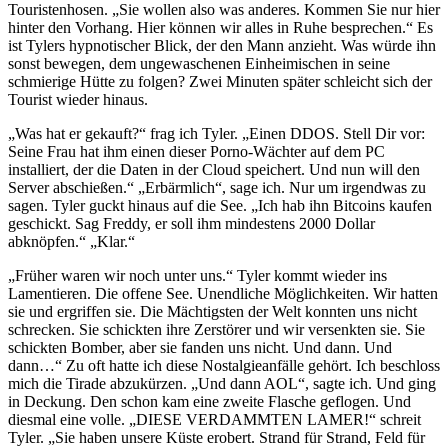
Touristenhosen. „Sie wollen also was anderes. Kommen Sie nur hier
hinter den Vorhang. Hier können wir alles in Ruhe besprechen.“ Es
ist Tylers hypnotischer Blick, der den Mann anzieht. Was würde ihn
sonst bewegen, dem ungewaschenen Einheimischen in seine
schmierige Hütte zu folgen? Zwei Minuten später schleicht sich der
Tourist wieder hinaus.
„Was hat er gekauft?“ frag ich Tyler. „Einen DDOS. Stell Dir vor:
Seine Frau hat ihm einen dieser Porno-Wächter auf dem PC
installiert, der die Daten in der Cloud speichert. Und nun will den
Server abschießen.“ „Erbärmlich“, sage ich. Nur um irgendwas zu
sagen. Tyler guckt hinaus auf die See. „Ich hab ihn Bitcoins kaufen
geschickt. Sag Freddy, er soll ihm mindestens 2000 Dollar
abknöpfen.“ „Klar.“
„Früher waren wir noch unter uns.“ Tyler kommt wieder ins
Lamentieren. Die offene See. Unendliche Möglichkeiten. Wir hatten
sie und ergriffen sie. Die Mächtigsten der Welt konnten uns nicht
schrecken. Sie schickten ihre Zerstörer und wir versenkten sie. Sie
schickten Bomber, aber sie fanden uns nicht. Und dann. Und
dann…“ Zu oft hatte ich diese Nostalgieanfälle gehört. Ich beschloss
mich die Tirade abzukürzen. „Und dann AOL“, sagte ich. Und ging
in Deckung. Den schon kam eine zweite Flasche geflogen. Und
diesmal eine volle. „DIESE VERDAMMTEN LAMER!“ schreit
Tyler. „Sie haben unsere Küste erobert. Strand für Strand, Feld für