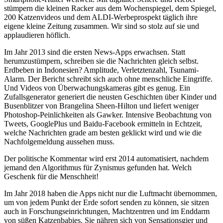
stümpern die kleinen Racker aus dem Wochenspiegel, dem Spiegel,
200 Katzenvideos und dem ALDI-Werbeprospekt täglich ihre
eigene kleine Zeitung zusammen. Wir sind so stolz auf sie und
applaudieren höflich.
Im Jahr 2013 sind die ersten News-Apps erwachsen. Statt
herumzustümpern, schreiben sie die Nachrichten gleich selbst.
Erdbeben in Indonesien? Amplitude, Verletztenzahl, Tsunami-
Alarm. Der Bericht schreibt sich auch ohne menschliche Eingriffe.
Und Videos von Überwachungskameras gibt es genug. Ein
Zufallsgenerator generiert die neusten Geschichten über Kinder und
Busenblitzer von Brangelina Sheen-Hilton und liefert weniger
Photoshop-Peinlichkeiten als Gawker. Intensive Beobachtung von
Tweets, GooglePlus und Baidu-Facebook ermitteln in Echtzeit,
welche Nachrichten grade am besten geklickt wird und wie die
Nachfolgemeldung aussehen muss.
Der politische Kommentar wird erst 2014 automatisiert, nachdem
jemand den Algorithmus für Zynismus gefunden hat. Welch
Geschenk für die Menschheit!
Im Jahr 2018 haben die Apps nicht nur die Luftmacht übernommen,
um von jedem Punkt der Erde sofort senden zu können, sie sitzen
auch in Forschungseinrichtungen, Machtzentren und im Enddarm
von süßen Katzenbabies. Sie nähren sich von Sensationsgier und