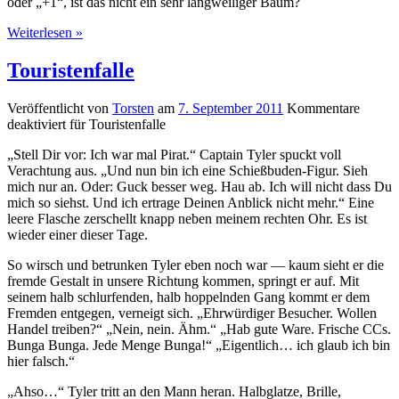
oder „+1“, ist das nicht ein sehr langweiliger Baum?
Weiterlesen »
Touristenfalle
Veröffentlicht von
Torsten
am
7. September 2011
Kommentare
deaktiviert
für Touristenfalle
„Stell Dir vor: Ich war mal Pirat.“ Captain Tyler spuckt voll
Verachtung aus. „Und nun bin ich eine Schießbuden-Figur. Sieh
mich nur an. Oder: Guck besser weg. Hau ab. Ich will nicht dass Du
mich so siehst. Und ich ertrage Deinen Anblick nicht mehr.“ Eine
leere Flasche zerschellt knapp neben meinem rechten Ohr. Es ist
wieder einer dieser Tage.
So wirsch und betrunken Tyler eben noch war — kaum sieht er die
fremde Gestalt in unsere Richtung kommen, springt er auf. Mit
seinem halb schlurfenden, halb hoppelnden Gang kommt er dem
Fremden entgegen, verneigt sich. „Ehrwürdiger Besucher. Wollen
Handel treiben?“ „Nein, nein. Ähm.“ „Hab gute Ware. Frische CCs.
Bunga Bunga. Jede Menge Bunga!“ „Eigentlich… ich glaub ich bin
hier falsch.“
„Ahso…“ Tyler tritt an den Mann heran. Halbglatze, Brille,