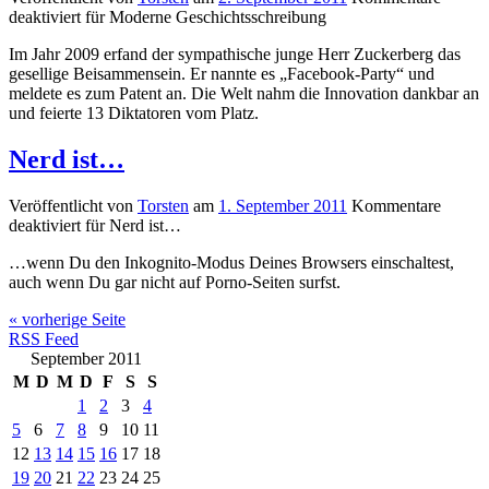
deaktiviert
für Moderne Geschichtsschreibung
Im Jahr 2009 erfand der sympathische junge Herr Zuckerberg das
gesellige Beisammensein. Er nannte es „Facebook-Party“ und
meldete es zum Patent an. Die Welt nahm die Innovation dankbar an
und feierte 13 Diktatoren vom Platz.
Nerd ist…
Veröffentlicht von
Torsten
am
1. September 2011
Kommentare
deaktiviert
für Nerd ist…
…wenn Du den Inkognito-Modus Deines Browsers einschaltest,
auch wenn Du gar nicht auf Porno-Seiten surfst.
« vorherige Seite
RSS Feed
September 2011
M
D
M
D
F
S
S
1
2
3
4
5
6
7
8
9
10
11
12
13
14
15
16
17
18
19
20
21
22
23
24
25