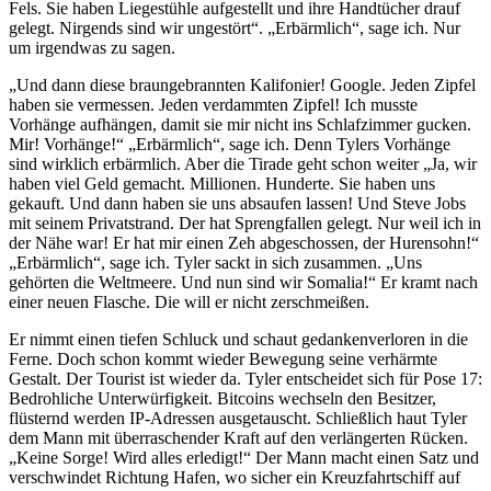
Fels. Sie haben Liegestühle aufgestellt und ihre Handtücher drauf
gelegt. Nirgends sind wir ungestört“. „Erbärmlich“, sage ich. Nur
um irgendwas zu sagen.
„Und dann diese braungebrannten Kalifonier! Google. Jeden Zipfel
haben sie vermessen. Jeden verdammten Zipfel! Ich musste
Vorhänge aufhängen, damit sie mir nicht ins Schlafzimmer gucken.
Mir! Vorhänge!“ „Erbärmlich“, sage ich. Denn Tylers Vorhänge
sind wirklich erbärmlich. Aber die Tirade geht schon weiter „Ja, wir
haben viel Geld gemacht. Millionen. Hunderte. Sie haben uns
gekauft. Und dann haben sie uns absaufen lassen! Und Steve Jobs
mit seinem Privatstrand. Der hat Sprengfallen gelegt. Nur weil ich in
der Nähe war! Er hat mir einen Zeh abgeschossen, der Hurensohn!“
„Erbärmlich“, sage ich. Tyler sackt in sich zusammen. „Uns
gehörten die Weltmeere. Und nun sind wir Somalia!“ Er kramt nach
einer neuen Flasche. Die will er nicht zerschmeißen.
Er nimmt einen tiefen Schluck und schaut gedankenverloren in die
Ferne. Doch schon kommt wieder Bewegung seine verhärmte
Gestalt. Der Tourist ist wieder da. Tyler entscheidet sich für Pose 17:
Bedrohliche Unterwürfigkeit. Bitcoins wechseln den Besitzer,
flüsternd werden IP-Adressen ausgetauscht. Schließlich haut Tyler
dem Mann mit überraschender Kraft auf den verlängerten Rücken.
„Keine Sorge! Wird alles erledigt!“ Der Mann macht einen Satz und
verschwindet Richtung Hafen, wo sicher ein Kreuzfahrtschiff auf