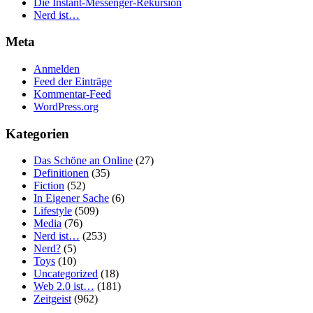
Die Instant-Messenger-Rekursion
Nerd ist…
Meta
Anmelden
Feed der Einträge
Kommentar-Feed
WordPress.org
Kategorien
Das Schöne an Online
(27)
Definitionen
(35)
Fiction
(52)
In Eigener Sache
(6)
Lifestyle
(509)
Media
(76)
Nerd ist…
(253)
Nerd?
(5)
Toys
(10)
Uncategorized
(18)
Web 2.0 ist…
(181)
Zeitgeist
(962)