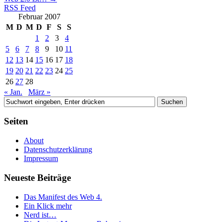
RSS Feed
Februar 2007
M
D
M
D
F
S
S
1
2
3
4
5
6
7
8
9
10
11
12
13
14
15
16
17
18
19
20
21
22
23
24
25
26
27
28
« Jan.
März »
Seiten
About
Datenschutzerklärung
Impressum
Neueste Beiträge
Das Manifest des Web 4.
Ein Klick mehr
Nerd ist…