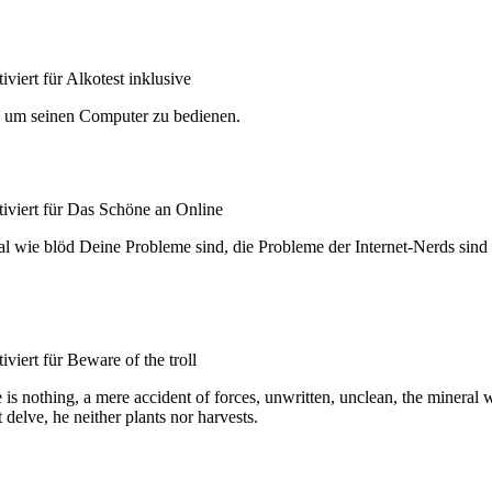
iviert
für Alkotest inklusive
en um seinen Computer zu bedienen.
iviert
für Das Schöne an Online
Egal wie blöd Deine Probleme sind, die Probleme der Internet-Nerds si
iviert
für Beware of the troll
s nothing, a mere accident of forces, unwritten, unclean, the mineral wo
 delve, he neither plants nor harvests.