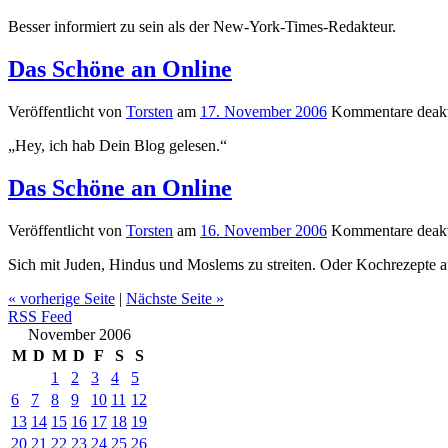
Besser informiert zu sein als der New-York-Times-Redakteur.
Das Schöne an Online
Veröffentlicht von
Torsten
am
17. November 2006
Kommentare deakt
„Hey, ich hab Dein Blog gelesen.“
Das Schöne an Online
Veröffentlicht von
Torsten
am
16. November 2006
Kommentare deakt
Sich mit Juden, Hindus und Moslems zu streiten. Oder Kochrezepte 
« vorherige Seite
|
Nächste Seite »
RSS Feed
November 2006
M
D
M
D
F
S
S
1
2
3
4
5
6
7
8
9
10
11
12
13
14
15
16
17
18
19
20
21
22
23
24
25
26