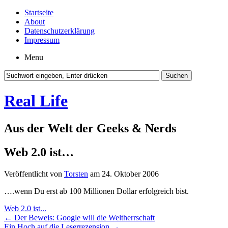
Startseite
About
Datenschutzerklärung
Impressum
Menu
Real Life
Aus der Welt der Geeks & Nerds
Web 2.0 ist…
Veröffentlicht von
Torsten
am 24. Oktober 2006
….wenn Du erst ab 100 Millionen Dollar erfolgreich bist.
Web 2.0 ist...
←
Der Beweis: Google will die Weltherrschaft
Ein Hoch auf die Leserrezension
→