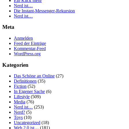
Ein Klick mehr
Nerd ist…
Die Instant-Messenger-Rekursion
Nerd ist…
Meta
Anmelden
Feed der Einträge
Kommentar-Feed
WordPress.org
Kategorien
Das Schöne an Online
(27)
Definitionen
(35)
Fiction
(52)
In Eigener Sache
(6)
Lifestyle
(509)
Media
(76)
Nerd ist…
(253)
Nerd?
(5)
Toys
(10)
Uncategorized
(18)
Web 2.0 ist…
(181)