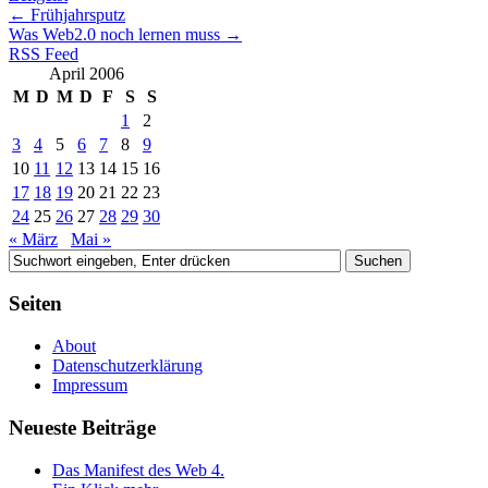
←
Frühjahrsputz
Was Web2.0 noch lernen muss
→
RSS Feed
April 2006
M
D
M
D
F
S
S
1
2
3
4
5
6
7
8
9
10
11
12
13
14
15
16
17
18
19
20
21
22
23
24
25
26
27
28
29
30
« März
Mai »
Seiten
About
Datenschutzerklärung
Impressum
Neueste Beiträge
Das Manifest des Web 4.