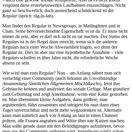
vergönnt diese erstrebenswerten Laufbahnen einzuschlagen. Nicht
ganz so beschwerlich, doch ausreichend schmückend ist der
Regular
(sprich: räg-ju-lah).
Man findet den Regular in Newsgroups, in Mailinglisten und in
Chats. Seine hervorstechendste Eigenschaft: er ist da. Er muss nicht
immer da sein, aber er darf sich nicht zu rar machen. Der Status des
Regulars ist in der Regel dann erreicht, wenn sich die anderen
Regulars nach einer Woche Abwesenheit fragen, wo denn der
Regular ist. Dies ist aber nur eine hypothetische Annahme – viele
Regulars schaffen es über Jahre nicht, die erforderliche Woche
absens zu sein.
Wie wird man zum Regular? Nun – am Anfang nähert man sich
vorsichtig einer Community (auch bekannt als
Unvollständige
Ansammlung Sämtlichen Allgemeinen MischMaschs
), lernt ihre
Gebräuche kennen und analysiert das soziale Gefüge. Man gratuliert
zum Geburtstag und zeigt Anteilnahme, wenn eine Katze gestorben
ist. Man übernimmt kleine Aufgaben, dann größere, man
argumentiert, führt zusammen und intrigiert bis man dann eines
Tages unverzichtbar und nicht mehr wegzudenken ist. Alternativ
kann man natürlich auch von Anfang an laut in einen Channel
poltern, alle Frauen angraben und Witze über tote Katzen machen.
Man sollte gerade dann mit den Beleidigungen aufzuhören, bevor
man aus der Community verbannt wird. Irgendwem wird’s schon