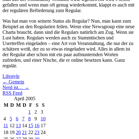
gefallen und wenn man oft genug wiederkommt, klappt es auch mit
der regulären Beförderung zum Regular.
Was hat man von seinem Status als Regular? Nun, man kann zum
Beispiel an den Regularien feilen. Wenn eine Newsgroup eine neue
Charta braucht, dann sind die Regulars natürlich am Zug. Wenn sie
Lust haben. Regulars werden auch zu Stammtischen und
Usertreffen eingeladen – eine Art von Veranstaltung, die nur der zu
schätzen weiß, der zu so etwas eingeladen wird. Alles in allem ist
der Regular aber schon mit ein paar aufmunternden Worten
zufrieden, und einer Nische, die er online besetzen kann. Ganz
regulär.
Lifestyle
←
Gemein
Nerd ist…
→
RSS Feed
April 2005
M
D
M
D
F
S
S
1
2
3
4
5
6
7
8
9
10
11
12
13
14
15
16
17
18
19
20
21
22
23
24