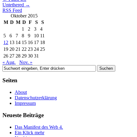
Untethered
→
RSS Feed
Oktober 2015
M
D
M
D
F
S
S
1
2
3
4
5
6
7
8
9
10
11
12
13
14
15
16
17
18
19
20
21
22
23
24
25
26
27
28
29
30
31
« Aug.
Nov. »
Seiten
About
Datenschutzerklärung
Impressum
Neueste Beiträge
Das Manifest des Web 4.
Ein Klick mehr