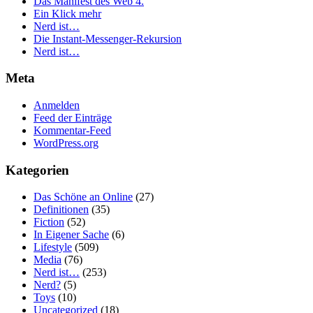
Das Manifest des Web 4.
Ein Klick mehr
Nerd ist…
Die Instant-Messenger-Rekursion
Nerd ist…
Meta
Anmelden
Feed der Einträge
Kommentar-Feed
WordPress.org
Kategorien
Das Schöne an Online
(27)
Definitionen
(35)
Fiction
(52)
In Eigener Sache
(6)
Lifestyle
(509)
Media
(76)
Nerd ist…
(253)
Nerd?
(5)
Toys
(10)
Uncategorized
(18)