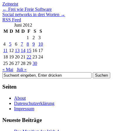
Zeitgeist
←
Frei wie Freie Software
Social networks in drei Worten
→
RSS Feed
Juni 2012
M
D
M
D
F
S
S
1
2
3
4
5
6
7
8
9
10
11
12
13
14
15
16
17
18
19
20
21
22
23
24
25
26
27
28
29
30
« Mai
Juli »
Seiten
About
Datenschutzerklärung
Impressum
Neueste Beiträge