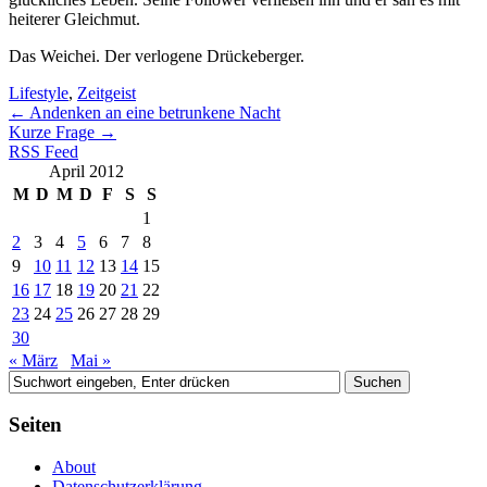
heiterer Gleichmut.
Das Weichei. Der verlogene Drückeberger.
Lifestyle
,
Zeitgeist
←
Andenken an eine betrunkene Nacht
Kurze Frage
→
RSS Feed
April 2012
M
D
M
D
F
S
S
1
2
3
4
5
6
7
8
9
10
11
12
13
14
15
16
17
18
19
20
21
22
23
24
25
26
27
28
29
30
« März
Mai »
Seiten
About
Datenschutzerklärung