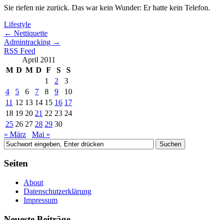
Sie riefen nie zurück. Das war kein Wunder: Er hatte kein Telefon.
Lifestyle
←
Nettiquette
Admintracking
→
RSS Feed
April 2011
M
D
M
D
F
S
S
1
2
3
4
5
6
7
8
9
10
11
12
13
14
15
16
17
18
19
20
21
22
23
24
25
26
27
28
29
30
« März
Mai »
Seiten
About
Datenschutzerklärung
Impressum
Neueste Beiträge