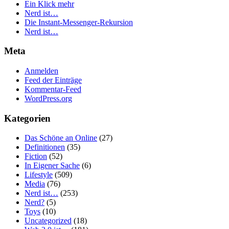
Ein Klick mehr
Nerd ist…
Die Instant-Messenger-Rekursion
Nerd ist…
Meta
Anmelden
Feed der Einträge
Kommentar-Feed
WordPress.org
Kategorien
Das Schöne an Online
(27)
Definitionen
(35)
Fiction
(52)
In Eigener Sache
(6)
Lifestyle
(509)
Media
(76)
Nerd ist…
(253)
Nerd?
(5)
Toys
(10)
Uncategorized
(18)