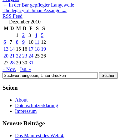
←
In der Bar gepflegter Langeweile
The legacy of Julian Assange
→
RSS Feed
Dezember 2010
M
D
M
D
F
S
S
1
2
3
4
5
6
7
8
9
10
11
12
13
14
15
16
17
18
19
20
21
22
23
24
25
26
27
28
29
30
31
« Nov.
Jan. »
Seiten
About
Datenschutzerklärung
Impressum
Neueste Beiträge
Das Manifest des Web 4.