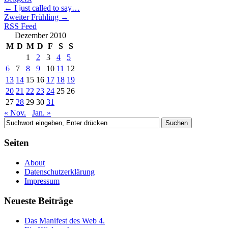
←
I just called to say…
Zweiter Frühling
→
RSS Feed
Dezember 2010
M
D
M
D
F
S
S
1
2
3
4
5
6
7
8
9
10
11
12
13
14
15
16
17
18
19
20
21
22
23
24
25
26
27
28
29
30
31
« Nov.
Jan. »
Seiten
About
Datenschutzerklärung
Impressum
Neueste Beiträge
Das Manifest des Web 4.