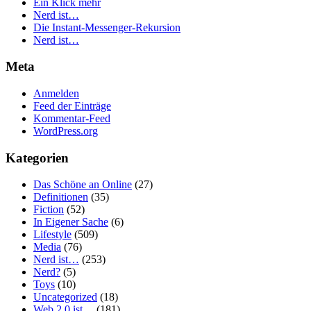
Ein Klick mehr
Nerd ist…
Die Instant-Messenger-Rekursion
Nerd ist…
Meta
Anmelden
Feed der Einträge
Kommentar-Feed
WordPress.org
Kategorien
Das Schöne an Online
(27)
Definitionen
(35)
Fiction
(52)
In Eigener Sache
(6)
Lifestyle
(509)
Media
(76)
Nerd ist…
(253)
Nerd?
(5)
Toys
(10)
Uncategorized
(18)
Web 2.0 ist…
(181)