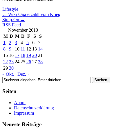
Lifestyle
←
Wiki-Opa erzählt vom Krieg
Strap-On
→
RSS Feed
November 2010
M
D
M
D
F
S
S
1
2
3
4
5
6
7
8
9
10
11
12
13
14
15
16
17
18
19
20
21
22
23
24
25
26
27
28
29
30
« Okt.
Dez. »
Seiten
About
Datenschutzerklärung
Impressum
Neueste Beiträge