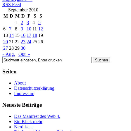
RSS Feed
September 2010
M
D
M
D
F
S
S
1
2
3
4
5
6
7
8
9
10
11
12
13
14
15
16
17
18
19
20
21
22
23
24
25
26
27
28
29
30
« Aug.
Okt. »
Seiten
About
Datenschutzerklärung
Impressum
Neueste Beiträge
Das Manifest des Web 4.
Ein Klick mehr
Nerd ist…