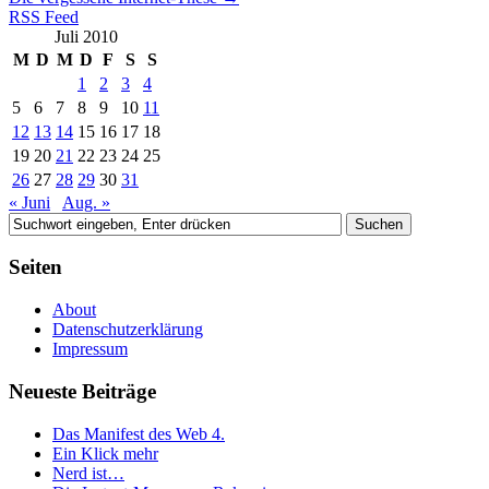
RSS Feed
Juli 2010
M
D
M
D
F
S
S
1
2
3
4
5
6
7
8
9
10
11
12
13
14
15
16
17
18
19
20
21
22
23
24
25
26
27
28
29
30
31
« Juni
Aug. »
Seiten
About
Datenschutzerklärung
Impressum
Neueste Beiträge
Das Manifest des Web 4.
Ein Klick mehr
Nerd ist…