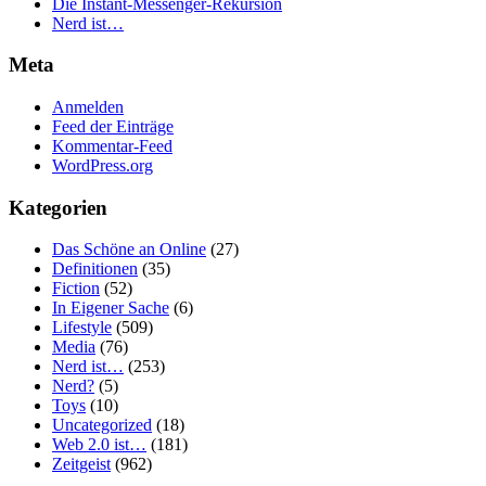
Die Instant-Messenger-Rekursion
Nerd ist…
Meta
Anmelden
Feed der Einträge
Kommentar-Feed
WordPress.org
Kategorien
Das Schöne an Online
(27)
Definitionen
(35)
Fiction
(52)
In Eigener Sache
(6)
Lifestyle
(509)
Media
(76)
Nerd ist…
(253)
Nerd?
(5)
Toys
(10)
Uncategorized
(18)
Web 2.0 ist…
(181)
Zeitgeist
(962)