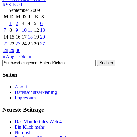
RSS Feed
September 2009
M
D
M
D
F
S
S
1
2
3
4
5
6
7
8
9
10
11
12
13
14
15
16
17
18
19
20
21
22
23
24
25
26
27
28
29
30
« Aug.
Okt. »
Seiten
About
Datenschutzerklärung
Impressum
Neueste Beiträge
Das Manifest des Web 4.
Ein Klick mehr
Nerd ist…