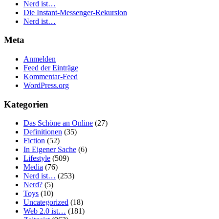
Nerd ist…
Die Instant-Messenger-Rekursion
Nerd ist…
Meta
Anmelden
Feed der Einträge
Kommentar-Feed
WordPress.org
Kategorien
Das Schöne an Online
(27)
Definitionen
(35)
Fiction
(52)
In Eigener Sache
(6)
Lifestyle
(509)
Media
(76)
Nerd ist…
(253)
Nerd?
(5)
Toys
(10)
Uncategorized
(18)
Web 2.0 ist…
(181)