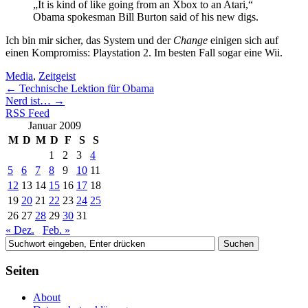
„It is kind of like going from an Xbox to an Atari,“
Obama spokesman Bill Burton said of his new digs.
Ich bin mir sicher, das System und der
Change
einigen sich auf
einen Kompromiss: Playstation 2. Im besten Fall sogar eine Wii.
Media
,
Zeitgeist
←
Technische Lektion für Obama
Nerd ist…
→
RSS Feed
Januar 2009
M
D
M
D
F
S
S
1
2
3
4
5
6
7
8
9
10
11
12
13
14
15
16
17
18
19
20
21
22
23
24
25
26
27
28
29
30
31
« Dez.
Feb. »
Seiten
About