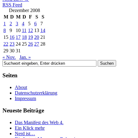
RSS Feed
Dezember 2008
M
D
M
D
F
S
S
1
2
3
4
5
6
7
8
9
10
11
12
13
14
15
16
17
18
19
20
21
22
23
24
25
26
27
28
29
30
31
« Nov.
Jan. »
Seiten
About
Datenschutzerklärung
Impressum
Neueste Beiträge
Das Manifest des Web 4.
Ein Klick mehr
Nerd ist…