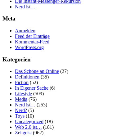
Die Instant-Messenger-Rekursion
Nerd ist…
Meta
Anmelden
Feed der Einträge
Kommentar-Feed
WordPress.org
Kategorien
Das Schöne an Online
(27)
Definitionen
(35)
Fiction
(52)
In Eigener Sache
(6)
Lifestyle
(509)
Media
(76)
Nerd ist…
(253)
Nerd?
(5)
Toys
(10)
Uncategorized
(18)
Web 2.0 ist…
(181)
Zeitgeist
(962)