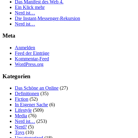
Das Manifest des Web 4.
Ein Klick mehr
Nerd ist…
Die Instant-Messenger-Rekursion
Nerd ist…
Meta
Anmelden
Feed der Einträge
Kommentar-Feed
WordPress.org
Kategorien
Das Schöne an Online
(27)
Definitionen
(35)
Fiction
(52)
In Eigener Sache
(6)
Lifestyle
(509)
Media
(76)
Nerd ist…
(253)
Nerd?
(5)
Toys
(10)
Uncategorized
(18)