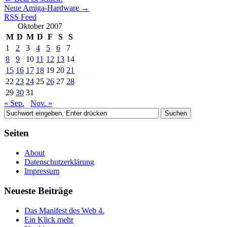
Neue Amiga-Hardware
→
RSS Feed
Oktober 2007
M
D
M
D
F
S
S
1
2
3
4
5
6
7
8
9
10
11
12
13
14
15
16
17
18
19
20
21
22
23
24
25
26
27
28
29
30
31
« Sep.
Nov. »
Seiten
About
Datenschutzerklärung
Impressum
Neueste Beiträge
Das Manifest des Web 4.
Ein Klick mehr