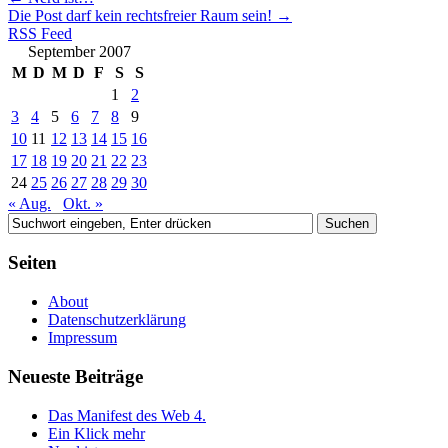
Die Post darf kein rechtsfreier Raum sein!
→
RSS Feed
September 2007
M
D
M
D
F
S
S
1
2
3
4
5
6
7
8
9
10
11
12
13
14
15
16
17
18
19
20
21
22
23
24
25
26
27
28
29
30
« Aug.
Okt. »
Seiten
About
Datenschutzerklärung
Impressum
Neueste Beiträge
Das Manifest des Web 4.
Ein Klick mehr