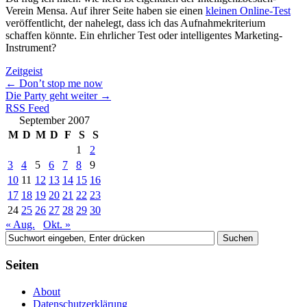
Verein Mensa. Auf ihrer Seite haben sie einen
kleinen Online-Test
veröffentlicht, der nahelegt, dass ich das Aufnahmekriterium
schaffen könnte. Ein ehrlicher Test oder intelligentes Marketing-
Instrument?
Zeitgeist
←
Don’t stop me now
Die Party geht weiter
→
RSS Feed
September 2007
M
D
M
D
F
S
S
1
2
3
4
5
6
7
8
9
10
11
12
13
14
15
16
17
18
19
20
21
22
23
24
25
26
27
28
29
30
« Aug.
Okt. »
Seiten
About
Datenschutzerklärung