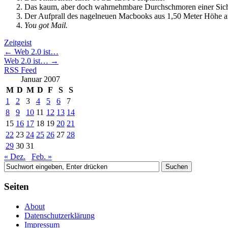
Das kaum, aber doch wahrnehmbare Durchschmoren einer Sic
Der Aufprall des nagelneuen Macbooks aus 1,50 Meter Höhe au
You got Mail.
Zeitgeist
←
Web 2.0 ist…
Web 2.0 ist…
→
RSS Feed
Januar 2007
M
D
M
D
F
S
S
1
2
3
4
5
6
7
8
9
10
11
12
13
14
15
16
17
18
19
20
21
22
23
24
25
26
27
28
29
30
31
« Dez.
Feb. »
Seiten
About
Datenschutzerklärung
Impressum