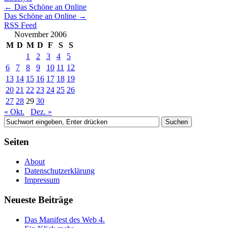
←
Das Schöne an Online
Das Schöne an Online
→
RSS Feed
November 2006
M
D
M
D
F
S
S
1
2
3
4
5
6
7
8
9
10
11
12
13
14
15
16
17
18
19
20
21
22
23
24
25
26
27
28
29
30
« Okt.
Dez. »
Seiten
About
Datenschutzerklärung
Impressum
Neueste Beiträge
Das Manifest des Web 4.