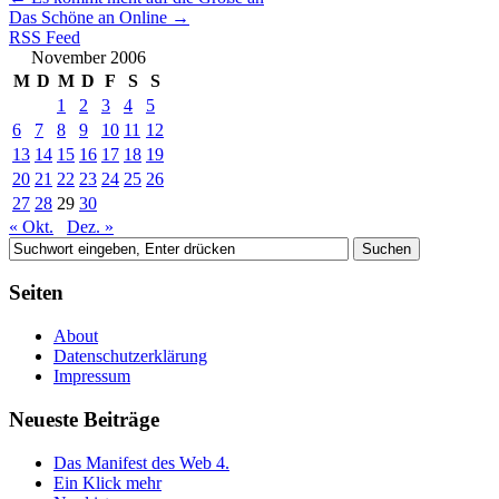
Das Schöne an Online
→
RSS Feed
November 2006
M
D
M
D
F
S
S
1
2
3
4
5
6
7
8
9
10
11
12
13
14
15
16
17
18
19
20
21
22
23
24
25
26
27
28
29
30
« Okt.
Dez. »
Seiten
About
Datenschutzerklärung
Impressum
Neueste Beiträge
Das Manifest des Web 4.
Ein Klick mehr